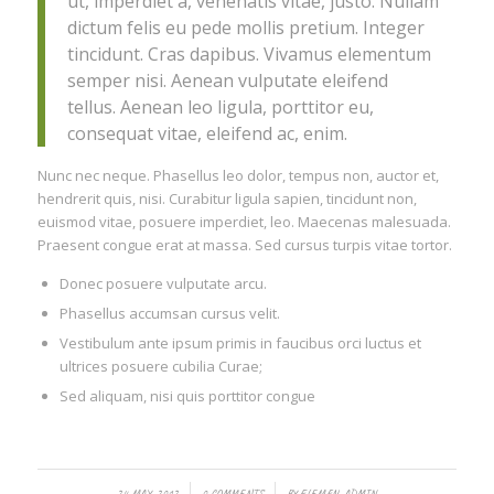
ut, imperdiet a, venenatis vitae, justo. Nullam
dictum felis eu pede mollis pretium. Integer
tincidunt. Cras dapibus. Vivamus elementum
semper nisi. Aenean vulputate eleifend
tellus. Aenean leo ligula, porttitor eu,
consequat vitae, eleifend ac, enim.
Nunc nec neque. Phasellus leo dolor, tempus non, auctor et,
hendrerit quis, nisi. Curabitur ligula sapien, tincidunt non,
euismod vitae, posuere imperdiet, leo. Maecenas malesuada.
Praesent congue erat at massa. Sed cursus turpis vitae tortor.
Donec posuere vulputate arcu.
Phasellus accumsan cursus velit.
Vestibulum ante ipsum primis in faucibus orci luctus et
ultrices posuere cubilia Curae;
Sed aliquam, nisi quis porttitor congue
/
/
24 MAY, 2012
0 COMMENTS
BY
ELEMEN_ADMIN